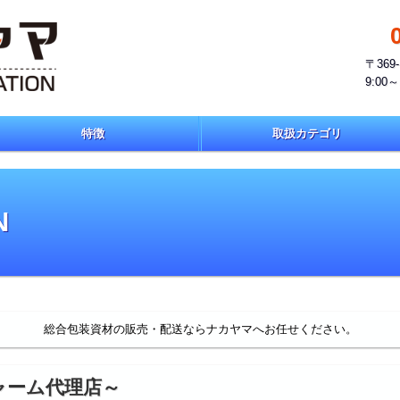
〒36
9:0
特徴
取扱カテゴリ
N
総合包装資材の販売・配送ならナカヤマへお任せください。
ャーム代理店～