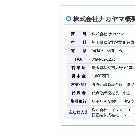
株式会社ナカヤマ概
商 号
株式会社 ナカヤマ
本 社
埼玉県秩父郡皆野町皆野
電 話
0494-62-5500（代）
FAX
0494-62-1263
営 業 所
埼玉県秩父市大野原13
資 本 金
1,000万円
営業品目
医療介護商品全般、食品
代 表 者
代表取締役社長 中山 
取引銀行
埼玉りそな銀行 秩父支
株式会社ニイタカ、ユニ
主な仕入先
原産業株式会社、ジェイ